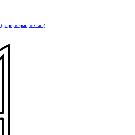
фари, кермо, ліхтарі)