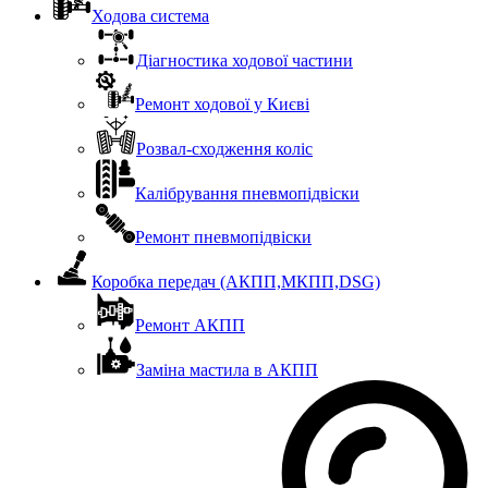
Ходова система
Діагностика ходової частини
Ремонт ходової у Києві
Розвал-сходження коліс
Калібрування пневмопідвіски
Ремонт пневмопідвіски
Коробка передач (АКПП,МКПП,DSG)
Ремонт АКПП
Заміна мастила в АКПП