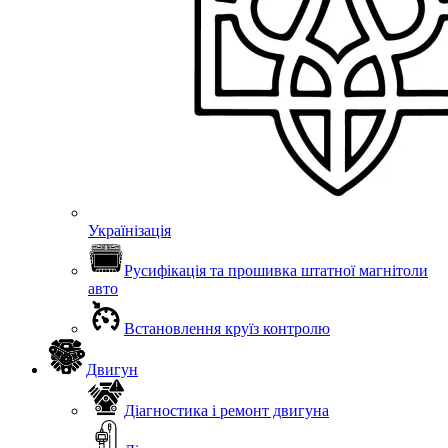
Українізація
Русифікація та прошивка штатної магнітоли
авто
Встановлення круїз контролю
Двигун
Діагностика і ремонт двигуна