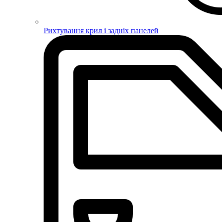
Рихтування крил і задніх панелей