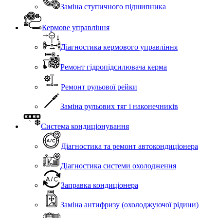
Заміна ступичного підшипника
Кермове управління
Діагностика кермового управління
Ремонт гідропідсилювача керма
Ремонт рульової рейки
Заміна рульових тяг і наконечників
Система кондиціонування
Діагностика та ремонт автокондиціонера
Діагностика системи охолодження
Заправка кондиціонера
Заміна антифризу (охолоджуючої рідини)