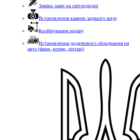
Заміна ламп на світлодіодні
Встановлення камери заднього виду
Калібрування радару
Встановлення додаткового обладнання на
авто (фари, кермо, ліхтарі)