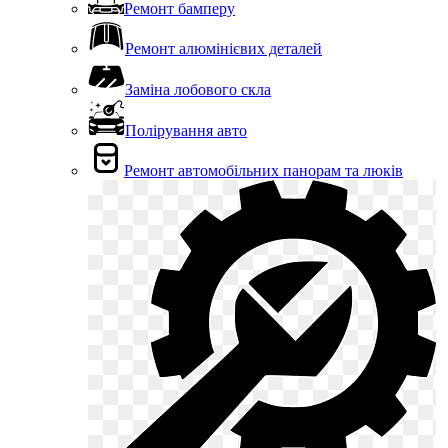
Ремонт бамперу
Ремонт алюмінієвих деталей
Заміна лобового скла
Полірування авто
Ремонт автомобільних панорам та люків