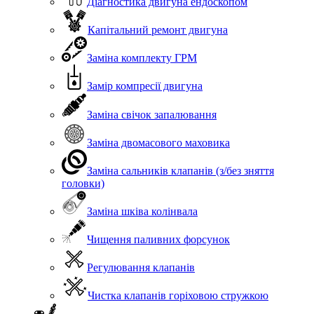
Діагностика двигуна ендоскопом
Капітальний ремонт двигуна
Заміна комплекту ГРМ
Замір компресії двигуна
Заміна свічок запалювання
Заміна двомасового маховика
Заміна сальників клапанів (з/без зняття
головки)
Заміна шківа колінвала
Чищення паливних форсунок
Регулювання клапанів
Чистка клапанів горіховою стружкою