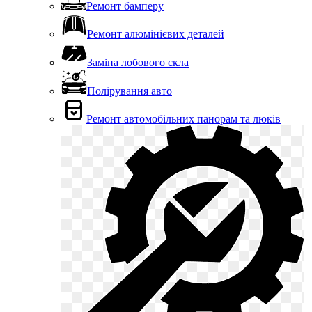
Ремонт бамперу
Ремонт алюмінієвих деталей
Заміна лобового скла
Полірування авто
Ремонт автомобільних панорам та люків