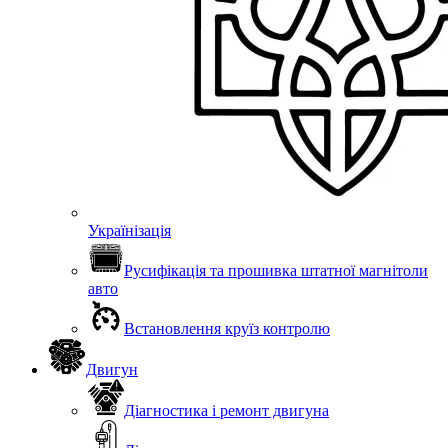
Українізація
Русифікація та прошивка штатної магнітоли
авто
Встановлення круїз контролю
Двигун
Діагностика і ремонт двигуна