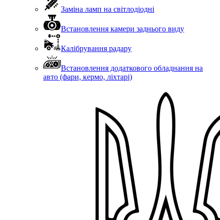
Заміна ламп на світлодіодні
Встановлення камери заднього виду
Калібрування радару
Встановлення додаткового обладнання на
авто (фари, кермо, ліхтарі)