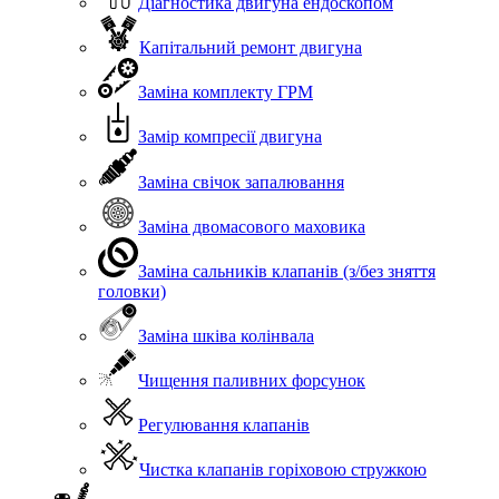
Діагностика двигуна ендоскопом
Капітальний ремонт двигуна
Заміна комплекту ГРМ
Замір компресії двигуна
Заміна свічок запалювання
Заміна двомасового маховика
Заміна сальників клапанів (з/без зняття
головки)
Заміна шківа колінвала
Чищення паливних форсунок
Регулювання клапанів
Чистка клапанів горіховою стружкою