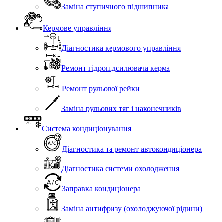
Заміна ступичного підшипника
Кермове управління
Діагностика кермового управління
Ремонт гідропідсилювача керма
Ремонт рульової рейки
Заміна рульових тяг і наконечників
Система кондиціонування
Діагностика та ремонт автокондиціонера
Діагностика системи охолодження
Заправка кондиціонера
Заміна антифризу (охолоджуючої рідини)