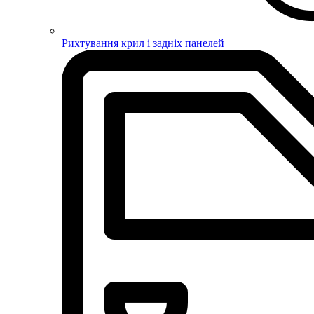
Рихтування крил і задніх панелей