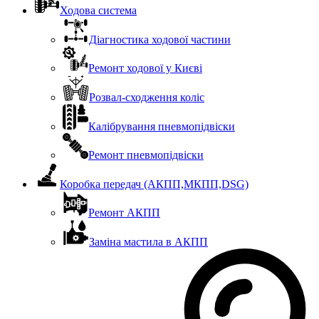
Ходова система
Діагностика ходової частини
Ремонт ходової у Києві
Розвал-сходження коліс
Калібрування пневмопідвіски
Ремонт пневмопідвіски
Коробка передач (АКПП,МКПП,DSG)
Ремонт АКПП
Заміна мастила в АКПП