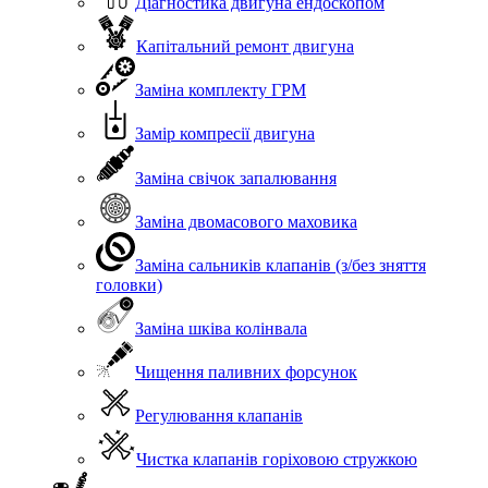
Діагностика двигуна ендоскопом
Капітальний ремонт двигуна
Заміна комплекту ГРМ
Замір компресії двигуна
Заміна свічок запалювання
Заміна двомасового маховика
Заміна сальників клапанів (з/без зняття
головки)
Заміна шківа колінвала
Чищення паливних форсунок
Регулювання клапанів
Чистка клапанів горіховою стружкою