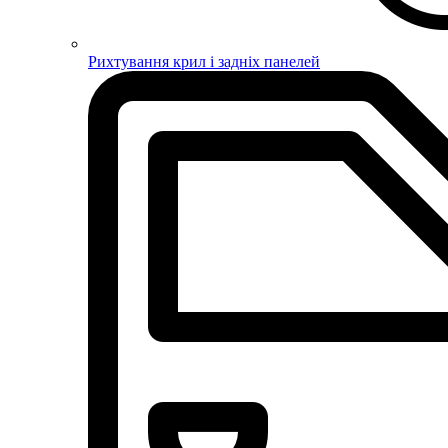
Рихтування крил і задніх панелей