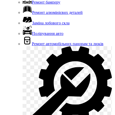
Ремонт бамперу
Ремонт алюмінієвих деталей
Заміна лобового скла
Полірування авто
Ремонт автомобільних панорам та люків