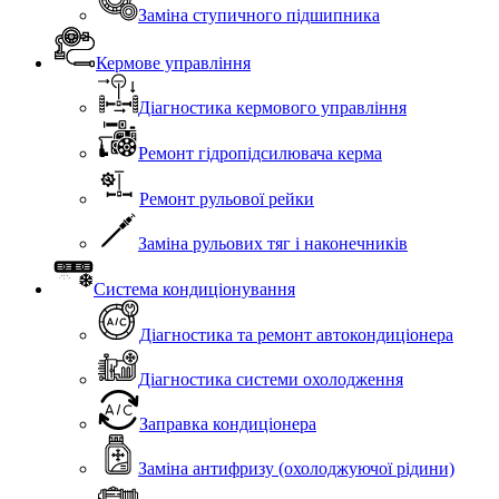
Заміна ступичного підшипника
Кермове управління
Діагностика кермового управління
Ремонт гідропідсилювача керма
Ремонт рульової рейки
Заміна рульових тяг і наконечників
Система кондиціонування
Діагностика та ремонт автокондиціонера
Діагностика системи охолодження
Заправка кондиціонера
Заміна антифризу (охолоджуючої рідини)