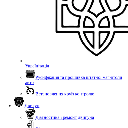
Українізація
Русифікація та прошивка штатної магнітоли
авто
Встановлення круїз контролю
Двигун
Діагностика і ремонт двигуна