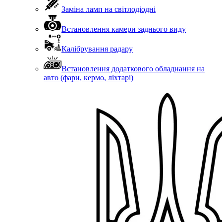
Заміна ламп на світлодіодні
Встановлення камери заднього виду
Калібрування радару
Встановлення додаткового обладнання на
авто (фари, кермо, ліхтарі)