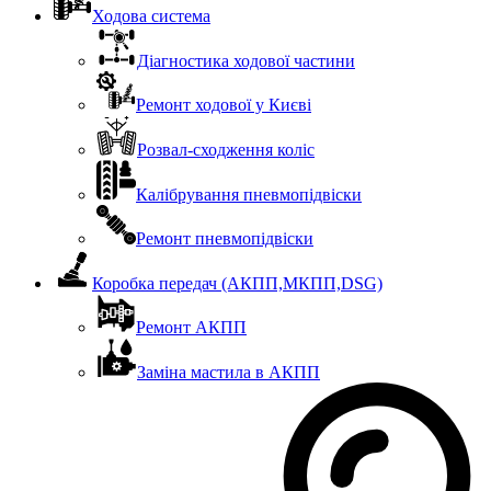
Ходова система
Діагностика ходової частини
Ремонт ходової у Києві
Розвал-сходження коліс
Калібрування пневмопідвіски
Ремонт пневмопідвіски
Коробка передач (АКПП,МКПП,DSG)
Ремонт АКПП
Заміна мастила в АКПП