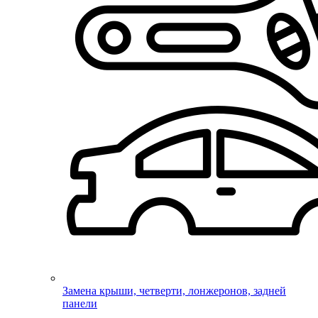
Замена крыши, четверти, лонжеронов, задней
панели