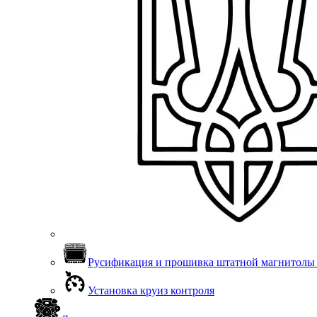
Русификация и прошивка штатной магнитолы 
Установка круиз контроля