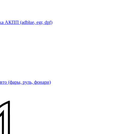
 АКПП (adblue, egr, dpf)
вто (фары, руль, фонари)