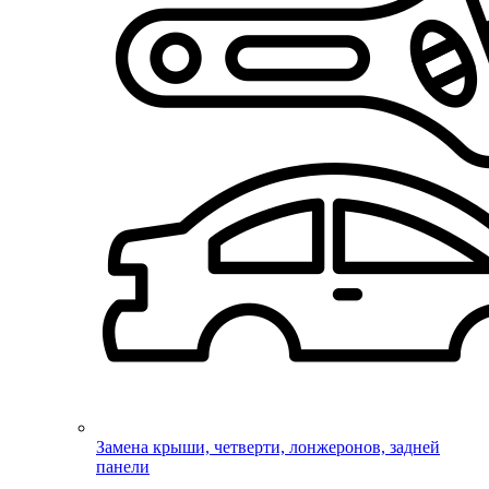
Замена крыши, четверти, лонжеронов, задней
панели