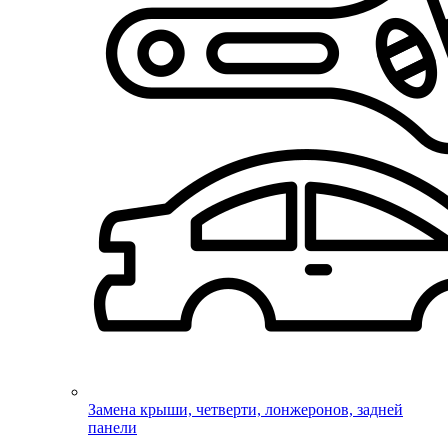
Замена крыши, четверти, лонжеронов, задней
панели