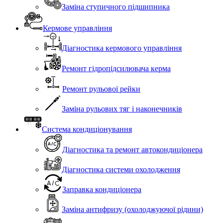
Заміна ступичного підшипника
Кермове управління
Діагностика кермового управління
Ремонт гідропідсилювача керма
Ремонт рульової рейки
Заміна рульових тяг і наконечників
Система кондиціонування
Діагностика та ремонт автокондиціонера
Діагностика системи охолодження
Заправка кондиціонера
Заміна антифризу (охолоджуючої рідини)