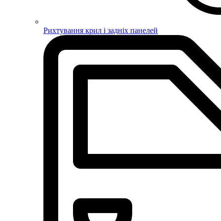
Рихтування крил і задніх панелей