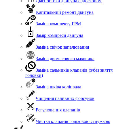
Діагностика двигуна ендоскопом
Капітальний ремонт двигуна
Заміна комплекту ГРМ
Замір компресії двигуна
Заміна свічок запалювання
Заміна двомасового маховика
Заміна сальників клапанів (з/без зняття
головки)
Заміна шківа колінвала
Чищення паливних форсунок
Регулювання клапанів
Чистка клапанів горіховою стружкою