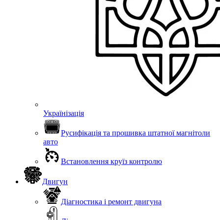
Українізація
Русифікація та прошивка штатної магнітоли
авто
Встановлення круїз контролю
Двигун
Діагностика і ремонт двигуна