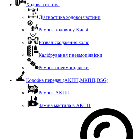
Ходова система
Діагностика ходової частини
Ремонт ходової у Києві
Розвал-сходження коліс
Калібрування пневмопідвіски
Ремонт пневмопідвіски
Коробка передач (АКПП,МКПП,DSG)
Ремонт АКПП
Заміна мастила в АКПП