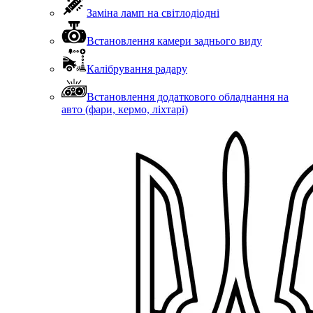
Заміна ламп на світлодіодні
Встановлення камери заднього виду
Калібрування радару
Встановлення додаткового обладнання на
авто (фари, кермо, ліхтарі)