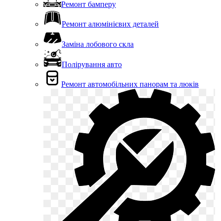
Ремонт бамперу
Ремонт алюмінієвих деталей
Заміна лобового скла
Полірування авто
Ремонт автомобільних панорам та люків