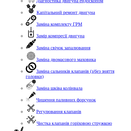
Діагностика двигуна ендоскопом
Капітальний ремонт двигуна
Заміна комплекту ГРМ
Замір компресії двигуна
Заміна свічок запалювання
Заміна двомасового маховика
Заміна сальників клапанів (з/без зняття
головки)
Заміна шківа колінвала
Чищення паливних форсунок
Регулювання клапанів
Чистка клапанів горіховою стружкою