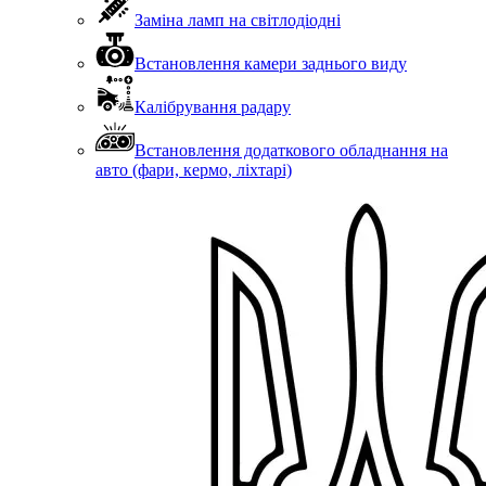
Заміна ламп на світлодіодні
Встановлення камери заднього виду
Калібрування радару
Встановлення додаткового обладнання на
авто (фари, кермо, ліхтарі)