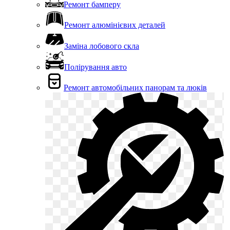
Ремонт бамперу
Ремонт алюмінієвих деталей
Заміна лобового скла
Полірування авто
Ремонт автомобільних панорам та люків