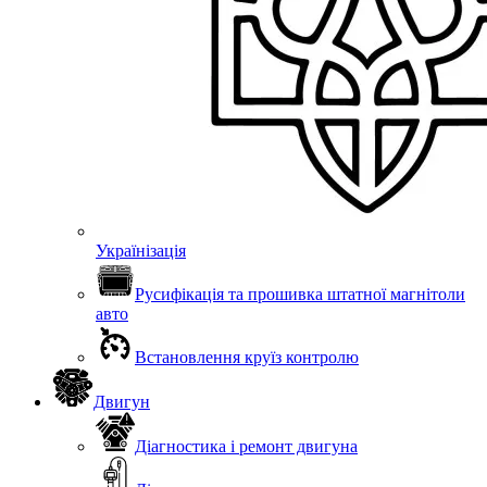
Українізація
Русифікація та прошивка штатної магнітоли
авто
Встановлення круїз контролю
Двигун
Діагностика і ремонт двигуна