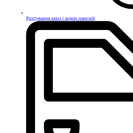
Рихтування крил і задніх панелей