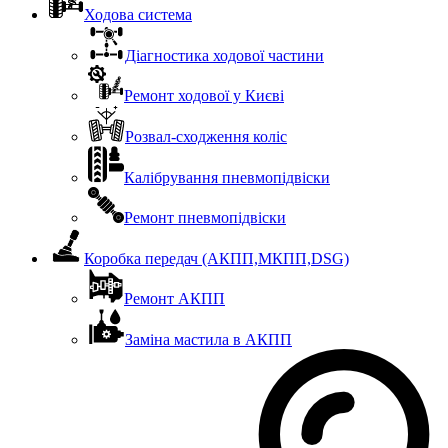
Ходова система
Діагностика ходової частини
Ремонт ходової у Києві
Розвал-сходження коліс
Калібрування пневмопідвіски
Ремонт пневмопідвіски
Коробка передач (АКПП,МКПП,DSG)
Ремонт АКПП
Заміна мастила в АКПП