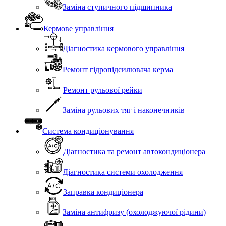
Заміна ступичного підшипника
Кермове управління
Діагностика кермового управління
Ремонт гідропідсилювача керма
Ремонт рульової рейки
Заміна рульових тяг і наконечників
Система кондиціонування
Діагностика та ремонт автокондиціонера
Діагностика системи охолодження
Заправка кондиціонера
Заміна антифризу (охолоджуючої рідини)