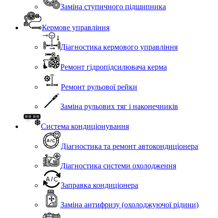
Заміна ступичного підшипника
Кермове управління
Діагностика кермового управління
Ремонт гідропідсилювача керма
Ремонт рульової рейки
Заміна рульових тяг і наконечників
Система кондиціонування
Діагностика та ремонт автокондиціонера
Діагностика системи охолодження
Заправка кондиціонера
Заміна антифризу (охолоджуючої рідини)