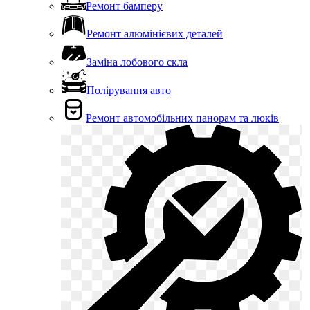
Ремонт бамперу
Ремонт алюмінієвих деталей
Заміна лобового скла
Полірування авто
Ремонт автомобільних панорам та люків