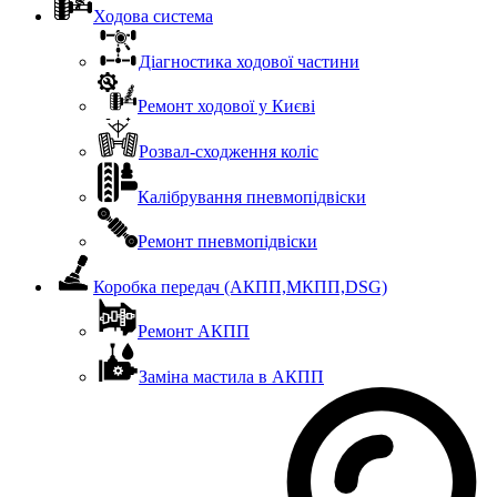
Ходова система
Діагностика ходової частини
Ремонт ходової у Києві
Розвал-сходження коліс
Калібрування пневмопідвіски
Ремонт пневмопідвіски
Коробка передач (АКПП,МКПП,DSG)
Ремонт АКПП
Заміна мастила в АКПП