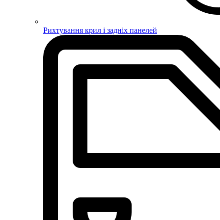
Рихтування крил і задніх панелей