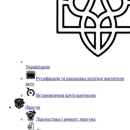
Українізація
Русифікація та прошивка штатної магнітоли
авто
Встановлення круїз контролю
Двигун
Діагностика і ремонт двигуна