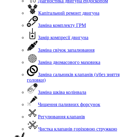
Діагностика двигуна ендоскопом
Капітальний ремонт двигуна
Заміна комплекту ГРМ
Замір компресії двигуна
Заміна свічок запалювання
Заміна двомасового маховика
Заміна сальників клапанів (з/без зняття
головки)
Заміна шківа колінвала
Чищення паливних форсунок
Регулювання клапанів
Чистка клапанів горіховою стружкою