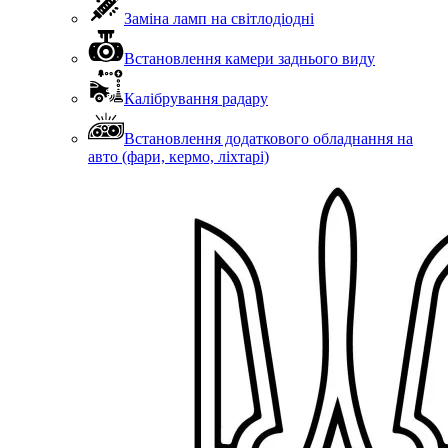
Заміна ламп на світлодіодні
Встановлення камери заднього виду
Калібрування радару
Встановлення додаткового обладнання на
авто (фари, кермо, ліхтарі)