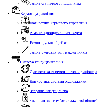
Заміна ступичного підшипника
Кермове управління
Діагностика кермового управління
Ремонт гідропідсилювача керма
Ремонт рульової рейки
Заміна рульових тяг і наконечників
Система кондиціонування
Діагностика та ремонт автокондиціонера
Діагностика системи охолодження
Заправка кондиціонера
Заміна антифризу (охолоджуючої рідини)