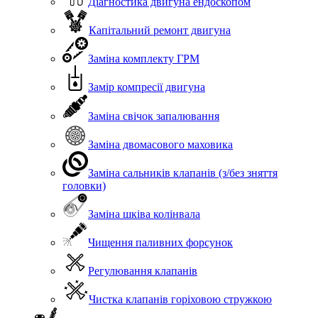
Діагностика двигуна ендоскопом
Капітальний ремонт двигуна
Заміна комплекту ГРМ
Замір компресії двигуна
Заміна свічок запалювання
Заміна двомасового маховика
Заміна сальників клапанів (з/без зняття
головки)
Заміна шківа колінвала
Чищення паливних форсунок
Регулювання клапанів
Чистка клапанів горіховою стружкою