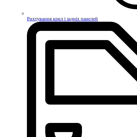
Рихтування крил і задніх панелей