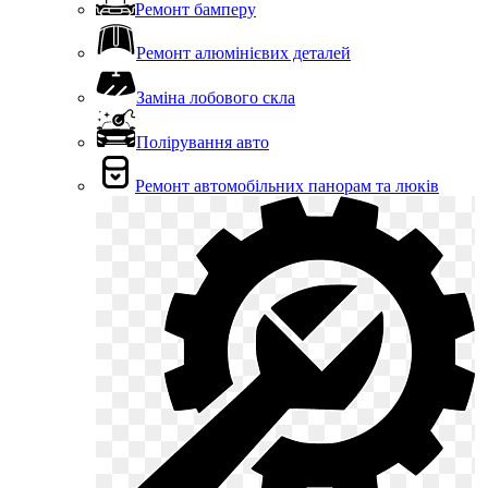
Ремонт бамперу
Ремонт алюмінієвих деталей
Заміна лобового скла
Полірування авто
Ремонт автомобільних панорам та люків