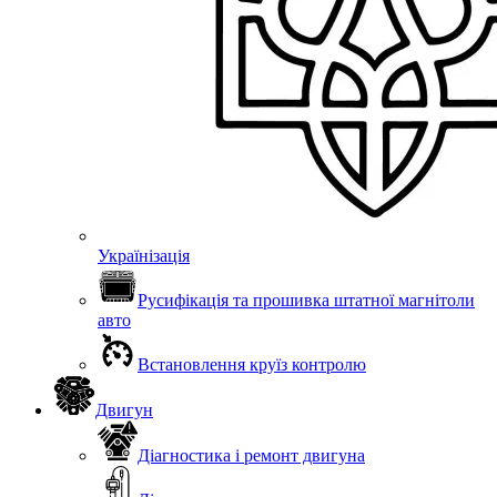
Українізація
Русифікація та прошивка штатної магнітоли
авто
Встановлення круїз контролю
Двигун
Діагностика і ремонт двигуна