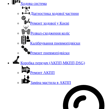
Ходова система
Діагностика ходової частини
Ремонт ходової у Києві
Розвал-сходження коліс
Калібрування пневмопідвіски
Ремонт пневмопідвіски
Коробка передач (АКПП,МКПП,DSG)
Ремонт АКПП
Заміна мастила в АКПП