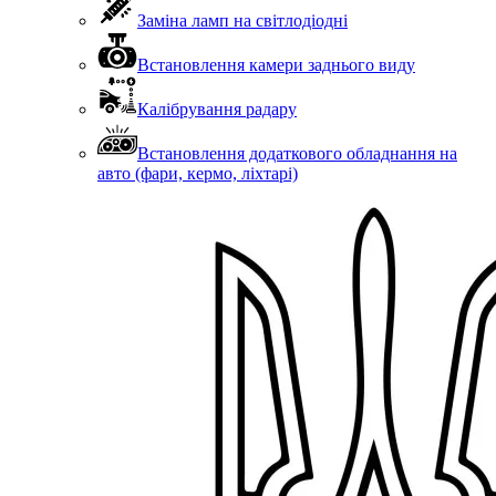
Заміна ламп на світлодіодні
Встановлення камери заднього виду
Калібрування радару
Встановлення додаткового обладнання на
авто (фари, кермо, ліхтарі)