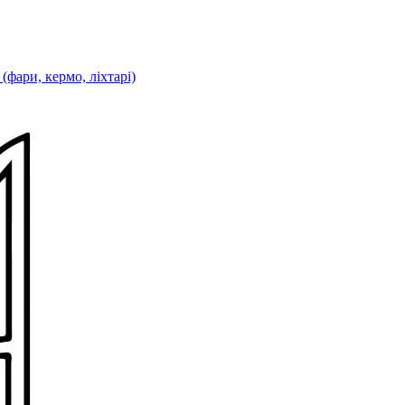
фари, кермо, ліхтарі)