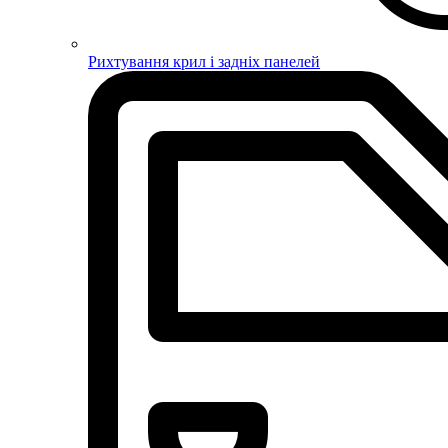
Рихтування крил і задніх панелей