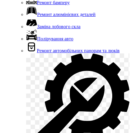
Ремонт бамперу
Ремонт алюмінієвих деталей
Заміна лобового скла
Полірування авто
Ремонт автомобільних панорам та люків