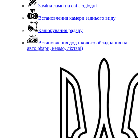
Заміна ламп на світлодіодні
Встановлення камери заднього виду
Калібрування радару
Встановлення додаткового обладнання на
авто (фари, кермо, ліхтарі)