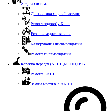
Ходова система
Діагностика ходової частини
Ремонт ходової у Києві
Розвал-сходження коліс
Калібрування пневмопідвіски
Ремонт пневмопідвіски
Коробка передач (АКПП,МКПП,DSG)
Ремонт АКПП
Заміна мастила в АКПП