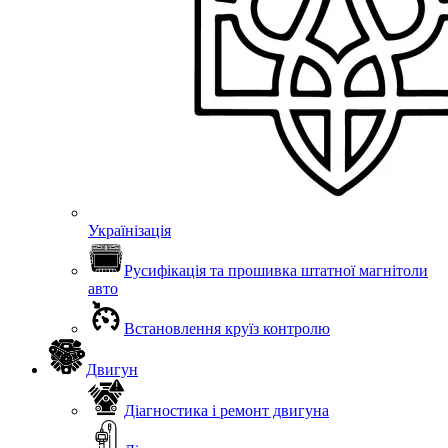
Українізація
Русифікація та прошивка штатної магнітоли
авто
Встановлення круїз контролю
Двигун
Діагностика і ремонт двигуна