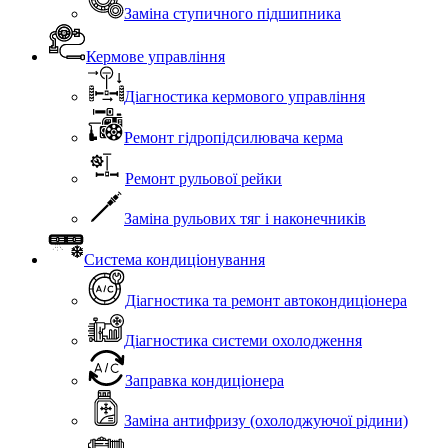
Заміна ступичного підшипника
Кермове управління
Діагностика кермового управління
Ремонт гідропідсилювача керма
Ремонт рульової рейки
Заміна рульових тяг і наконечників
Система кондиціонування
Діагностика та ремонт автокондиціонера
Діагностика системи охолодження
Заправка кондиціонера
Заміна антифризу (охолоджуючої рідини)